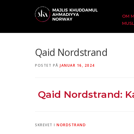
OM 
MUSL
Qaid Nordstrand
POSTET PÅ
JANUAR 16, 2024
Qaid Nordstrand: 
SKREVET I
NORDSTRAND