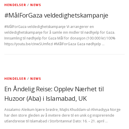
HENDELSER
/
NEWS
#MålForGaza veldedighetskampanje
#MålForGaza veldedighetskampanje Vi arrangerer en
veldedighetskampanje for å samle inn midler til nødhjelp for Gaza.
Innsamling til nødhjelp for Gaza Mål for donasjon (100.000 kr) 100%
https://youtu.be/cInwSUmfezI #MålForGaza Gaza nødhjelp …
HENDELSER
/
NEWS
En Åndelig Reise: Opplev Nærhet til
Huzoor (Aba) i Islamabad, UK
Assalamo Aleikum kjære brødre, Majlis Khuddam-ul-Ahmadiyya Norge
har den store gleden av å invitere dere til en unik og inspirerende
utlandsreise til Islamabad i Storbritannia! Dato: 16. – 21. april …