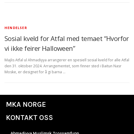
HENDELSER
Sosial kveld for Atfal med temaet “Hvorfor
vi ikke feirer Halloween”
Majlis Atfal ul Ahmadiyya arrangerer en spesiell sosial kveld for alle Atfal
den 31. oktober 2024. Arrangementet, som finner sted i Baitun Nasr
Moske, er designet for å gi barna …
MKA NORGE
KONTAKT OSS
Ahmadiyya Muslimsk Trossamfunn